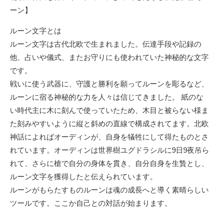
ーン】
ルーン文字とは
ルーン文字は古代北欧で生まれました。伝達手段や記録の
他、占いや儀式、またお守りにも使われていた神秘的な文字
です。
戦いに使う武器に、守護と勝利を願ってルーンを彫るなど、
ルーンに宿る神秘的な力を人々は信じてきました。 紙のな
い時代主に木に刻んで使っていたため、木目と被らない様ま
た刻みやすいように縦と斜めの直線で構成されてます。北欧
神話によればオーディンが、自身を犠牲にして得たものとさ
れています。オーディンは世界樹ユグドラシルに9日9夜吊ら
れて、さらに槍で自分の身体を貫き、自分自身を生贄とし、
ルーン文字を獲得したと伝えられています。
ルーンがもらたすものルーンは魂の成長へと導く素晴らしい
ツールです。ここか自己との対話が始まります。