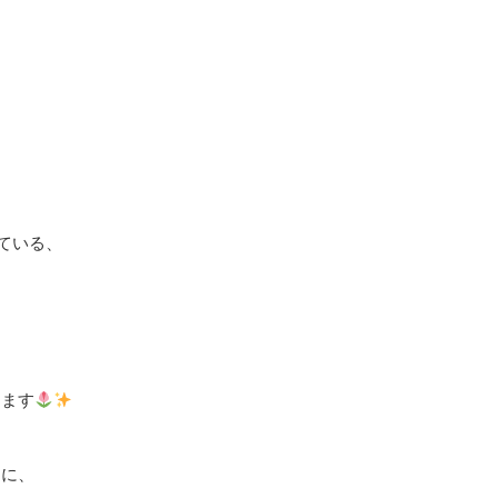
！
ている、
します
うに、