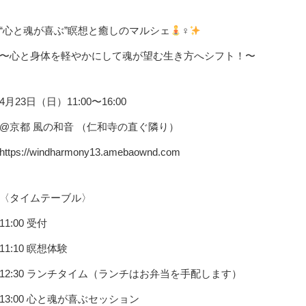
“心と魂が喜ぶ”瞑想と癒しのマルシェ
‍♀
〜心と身体を軽やかにして魂が望む生き方へシフト！〜
4月23日（日）11:00〜16:00
@京都 風の和音 （仁和寺の直ぐ隣り）
https://windharmony13.amebaownd.com
〈タイムテーブル〉
11:00 受付
11:10 瞑想体験
12:30 ランチタイム（ランチはお弁当を手配します）
13:00 心と魂が喜ぶセッション