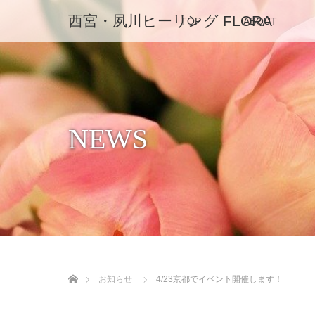
西宮・夙川ヒーリング FLORA
TOP
ABOUT
NEWS
ホーム
お知らせ
4/23京都でイベント開催します！