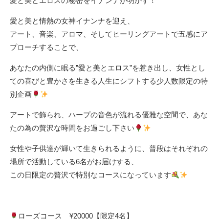
愛と美とエロスの秘密をイナンナが明かす！
愛と美と情熱の女神イナンナを迎え、
アート、音楽、アロマ、そしてヒーリングアートで五感にア
プローチすることで、
あなたの内側に眠る”愛と美とエロス”を惹き出し、女性とし
ての喜びと豊かさを生きる人生にシフトする少人数限定の特
別企画
アートで飾られ、ハープの音色が流れる優雅な空間で、あな
たの為の贅沢な時間をお過ごし下さい
女性や子供達が輝いて生きられるように、普段はそれぞれの
場所で活動している6名がお届けする、
この日限定の贅沢で特別なコースになっています
ローズコース ¥20000【限定4名】